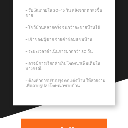
− รับเงินภายใน 30-45 วัน หลังจากตกลงซื้อ
ขาย
− โชว์บ้านหลายครั้ง จนกว่าจะขายบ้านได้
− เจ้าของ/ผู้ขาย จ่ายค่าซ่อมแซมบ้าน
− ระยะเวลาดำเนินการมากกว่า 30 วัน
− อาจมีการเรียกค่าเก็บโฆษณาเพิ่มเติมใน
บางกรณี
− ต้องทำการปรับปรุง ตกแต่งบ้าน ให้สวยงาม
เพื่อถ่ายรูปลงโฆษณาขายบ้าน