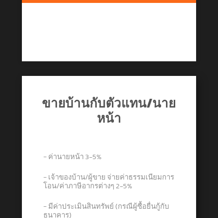
ขายบ้านกับตัวแทน/นาย
หน้า
− ค่านายหน้า 3-5%
− เจ้าของบ้าน/ผู้ขาย จ่ายค่าธรรมเนียมการ
โอน/ค่าภาษีอากรต่างๆ 2-5%
− มีค่าประเมินสินทรัพย์ (กรณีผู้ซื้อยื่นกู้กับ
ธนาคาร)