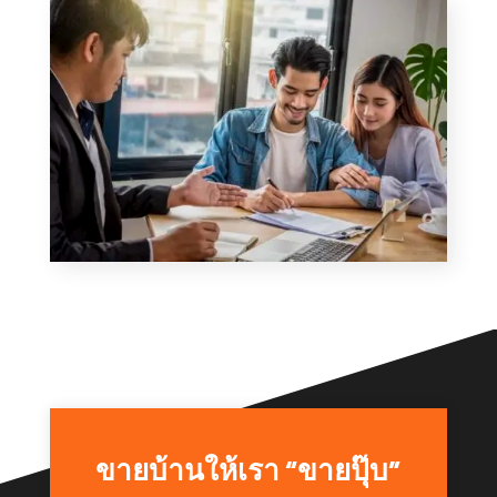
ขายบ้านให้เรา “ขายปุ๊บ”