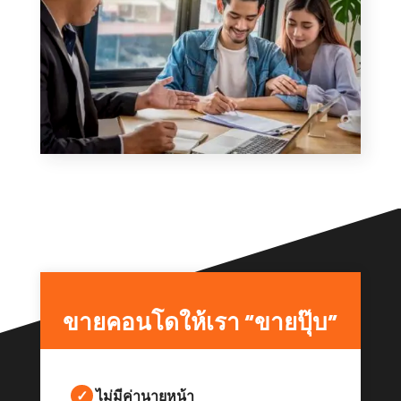
ขายคอนโดให้เรา “ขายปุ๊บ”
✓
ไม่มีค่านายหน้า