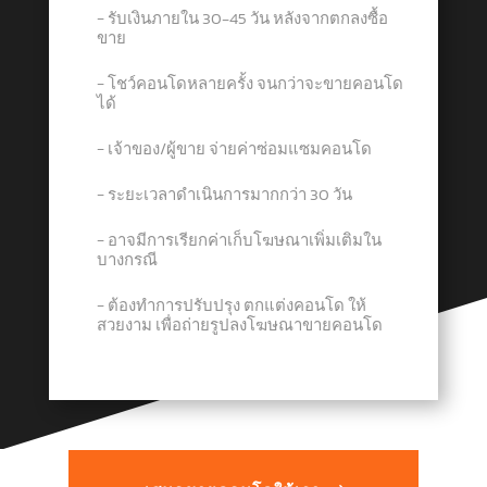
− รับเงินภายใน 30-45 วัน หลังจากตกลงซื้อ
ขาย
− โชว์คอนโดหลายครั้ง จนกว่าจะขายคอนโด
ได้
− เจ้าของ/ผู้ขาย จ่ายค่าซ่อมแซมคอนโด
− ระยะเวลาดำเนินการมากกว่า 30 วัน
− อาจมีการเรียกค่าเก็บโฆษณาเพิ่มเติมใน
บางกรณี
− ต้องทำการปรับปรุง ตกแต่งคอนโด ให้
สวยงาม เพื่อถ่ายรูปลงโฆษณาขายคอนโด