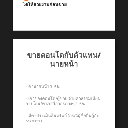
โดให้สวยงามก่อนขาย
ขายคอนโดกับตัวแทน/
นายหน้า
− ค่านายหน้า 3-5%
− เจ้าของคอนโด/ผู้ขาย จ่ายค่าธรรมเนียม
การโอน/ค่าภาษีอากรต่างๆ 2-5%
− มีค่าประเมินสินทรัพย์ (กรณีผู้ซื้อยื่นกู้กับ
ธนาคาร)