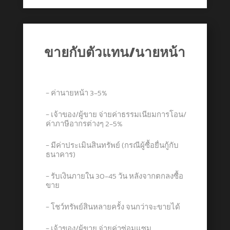
ขายกับตัวแทน/นายหน้า
− ค่านายหน้า 3-5%
− เจ้าของ/ผู้ขาย จ่ายค่าธรรมเนียมการโอน/
ค่าภาษีอากรต่างๆ 2-5%
− มีค่าประเมินสินทรัพย์ (กรณีผู้ซื้อยื่นกู้กับ
ธนาคาร)
− รับเงินภายใน 30-45 วัน หลังจากตกลงซื้อ
ขาย
− โชว์ทรัพย์สินหลายครั้ง จนกว่าจะขายได้
− เจ้าของ/ผู้ขาย จ่ายค่าซ่อมแซม