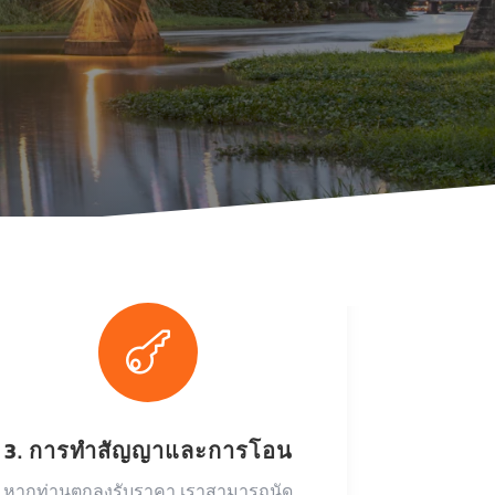

3. การทำสัญญาและการโอน
หากท่านตกลงรับราคา เราสามารถนัด