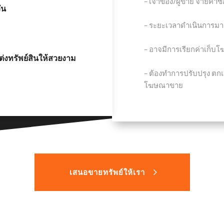
− เจ้าของ/ผู้ขาย จ่ายค่า
ัน
− ระยะเวลาดำเนินการมาก
− อาจมีการเรียกค่าเก็บ
่งทรัพย์สินให้สวยงาม
− ต้องทำการปรับปรุง ตกแต
โฆษณาขาย
เสนอขายทรัพย์ให้เรา