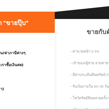
า “ขายปุ๊บ”
ขายกับ
− ค่านายหน้า 3-5%
น/ค่าภาษีต่างๆ
− เจ้าของ/ผู้ขาย จ่ายค่
เราซื้อเงินสด)
− มีค่าประเมินสินทรัพย์ (ก
− รับเงินภายใน 30-45 วั
รา)
− โชว์ทรัพย์สินหลายครั้