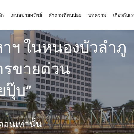
ัก
เสนอขายทรัพย์
คำถามที่พบบ่อย
บทความ
เกี่ยวกับเร
งหาฯ ในหนองบัวลำภู
ารขายด่วน
ปุ๊บ”
นตอนเท่านั้น