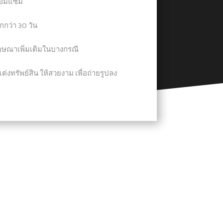
ซ่อมแซม
กว่า 30 วัน
โฆษณาเพิ่มเติมในบางกรณี
่งทรัพย์สิน ให้สวยงาม เพื่อถ่ายรูปลง