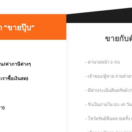
า “ขายปุ๊บ”
ขายกับ
− ค่านายหน้า 3-5%
น/ค่าภาษีต่างๆ
− เจ้าของ/ผู้ขาย จ่ายค่
เราซื้อเงินสด)
− มีค่าประเมินสินทรัพย์ (ก
− รับเงินภายใน 30-45 วั
รา)
− โชว์ทรัพย์สินหลายครั้