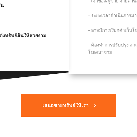
− เจ้าของ/ผู้ขาย จ่ายค่า
ัน
− ระยะเวลาดำเนินการมาก
− อาจมีการเรียกค่าเก็บ
่งทรัพย์สินให้สวยงาม
− ต้องทำการปรับปรุง ตกแต
โฆษณาขาย
เสนอขายทรัพย์ให้เรา