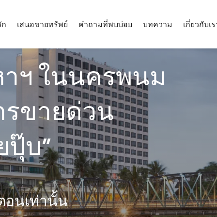
ัก
เสนอขายทรัพย์
คำถามที่พบบ่อย
บทความ
เกี่ยวกับเร
ังหาฯ ในนครพนม
ารขายด่วน
ปุ๊บ”
นตอนเท่านั้น