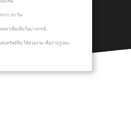
ซ่อมแซม
กว่า 30 วัน
โฆษณาเพิ่มเติมในบางกรณี
่งทรัพย์สิน ให้สวยงาม เพื่อถ่ายรูปลง