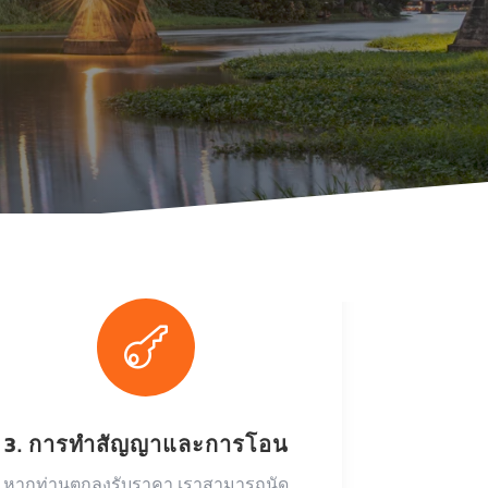

3. การทำสัญญาและการโอน
หากท่านตกลงรับราคา เราสามารถนัด