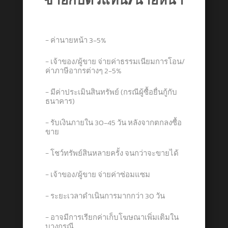
− ค่านายหน้า 3-5%
− เจ้าของ/ผู้ขาย จ่ายค่าธรรมเนียมการโอน/
ค่าภาษีอากรต่างๆ 2-5%
− มีค่าประเมินสินทรัพย์ (กรณีผู้ซื้อยื่นกู้กับ
ธนาคาร)
− รับเงินภายใน 30-45 วัน หลังจากตกลงซื้อ
ขาย
− โชว์ทรัพย์สินหลายครั้ง จนกว่าจะขายได้
− เจ้าของ/ผู้ขาย จ่ายค่าซ่อมแซม
− ระยะเวลาดำเนินการมากกว่า 30 วัน
− อาจมีการเรียกค่าเก็บโฆษณาเพิ่มเติมใน
บางกรณี