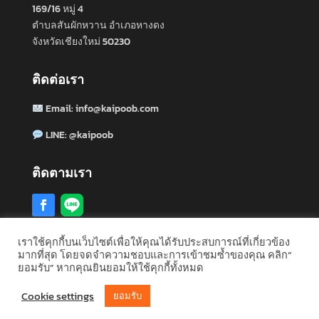
169/16 หมู่ 4
ตำบลสันผักหวาน อำเภอหางดง
จังหวัดเชียงใหม่ 50230
ติดต่อเรา
Email:
info@kaipoob.com
LINE:
@kaipoob
ติดตามเรา
เราใช้คุกกี้บนเว็บไซต์เพื่อให้คุณได้รับประสบการณ์ที่เกี่ยวข้อง
มากที่สุด โดยจดจำความชอบและการเข้าชมซ้ำของคุณ คลิก“
รับซื้ออสังหาริมทรัพย์ทั่วประเทศไทย:
กรุงเทพ
·
เชียงใหม่
·
ยอมรับ” หากคุณยินยอมให้ใช้คุกกี้ทั้งหมด
ชลบุรี
·
ภูเก็ต
·
ระยอง
·
นนทบุรี
·
อยุธยา
·
หัวหิน
·
ดูทั้งหมด 77
จังหวัด →
Cookie settings
ยอมรับ