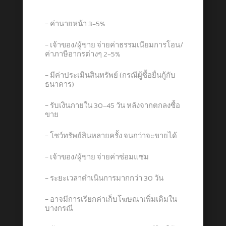
− ค่านายหน้า 3-5%
− เจ้าของ/ผู้ขาย จ่ายค่าธรรมเนียมการโอน/
ค่าภาษีอากรต่างๆ 2-5%
− มีค่าประเมินสินทรัพย์ (กรณีผู้ซื้อยื่นกู้กับ
ธนาคาร)
− รับเงินภายใน 30-45 วัน หลังจากตกลงซื้อ
ขาย
− โชว์ทรัพย์สินหลายครั้ง จนกว่าจะขายได้
− เจ้าของ/ผู้ขาย จ่ายค่าซ่อมแซม
− ระยะเวลาดำเนินการมากกว่า 30 วัน
− อาจมีการเรียกค่าเก็บโฆษณาเพิ่มเติมใน
บางกรณี