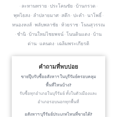
· ละหานทราย · ประโคนชัย · บ้านกรวด ·
พุทไธสง · ลำปลายมาศ · สตึก · ปะคำ · นาโพธิ์ ·
หนองหงส์ · พลับพลาชัย · ห้วยราช · โนนสุวรรณ
· ชำนิ · บ้านใหม่ไชยพจน์ · โนนดินแดง · บ้าน
ด่าน · แคนดง · เฉลิมพระเกียรติ
คำถามที่พบบ่อย
ขายปุ๊บรับซื้ออสังหาฯ ในบุรีรัมย์ครอบคลุม
พื้นที่ไหนบ้าง?
รับซื้อทุกอำเภอในบุรีรัมย์ ทั้งในตัวเมืองและ
อำเภอรอบนอกทุกพื้นที่
อสังหาฯ บุรีรัมย์ประเภทไหนที่ขายได้?