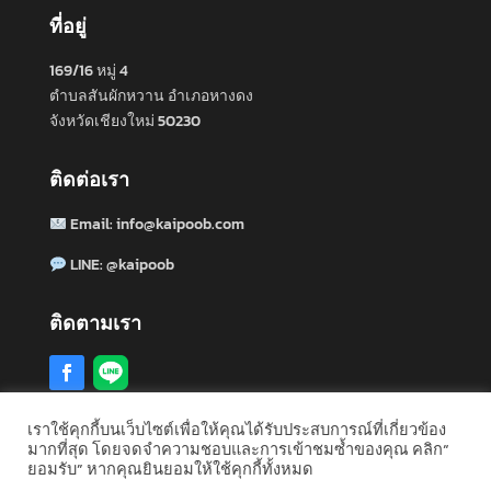
ที่อยู่
169/16 หมู่ 4
ตำบลสันผักหวาน อำเภอหางดง
จังหวัดเชียงใหม่ 50230
ติดต่อเรา
Email:
info@kaipoob.com
LINE:
@kaipoob
ติดตามเรา
เราใช้คุกกี้บนเว็บไซต์เพื่อให้คุณได้รับประสบการณ์ที่เกี่ยวข้อง
มากที่สุด โดยจดจำความชอบและการเข้าชมซ้ำของคุณ คลิก“
รับซื้ออสังหาริมทรัพย์ทั่วประเทศไทย:
กรุงเทพ
·
เชียงใหม่
·
ยอมรับ” หากคุณยินยอมให้ใช้คุกกี้ทั้งหมด
ชลบุรี
·
ภูเก็ต
·
ระยอง
·
นนทบุรี
·
อยุธยา
·
หัวหิน
·
ดูทั้งหมด 77