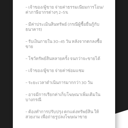
− เจ้าของ/ผู้ขาย จ่ายค่าธรรมเนียมการโอน/
ค่าภาษีอากรต่างๆ 2-5%
− มีค่าประเมินสินทรัพย์ (กรณีผู้ซื้อยื่นกู้กับ
ธนาคาร)
− รับเงินภายใน 30-45 วัน หลังจากตกลงซื้อ
ขาย
− โชว์ทรัพย์สินหลายครั้ง จนกว่าจะขายได้
− เจ้าของ/ผู้ขาย จ่ายค่าซ่อมแซม
− ระยะเวลาดำเนินการมากกว่า 30 วัน
− อาจมีการเรียกค่าเก็บโฆษณาเพิ่มเติมใน
บางกรณี
− ต้องทำการปรับปรุง ตกแต่งทรัพย์สิน ให้
สวยงาม เพื่อถ่ายรูปลงโฆษณาขาย