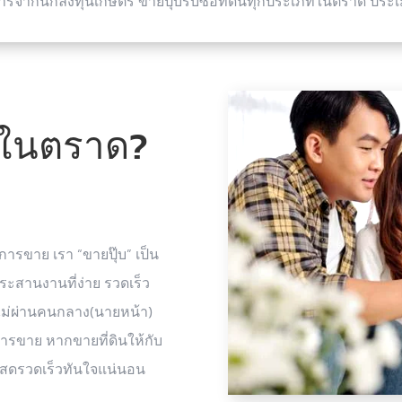
ารจากนักลงทุนเกษตร ขายปุ๊บรับซื้อที่ดินทุกประเภทในตราด ประเ
นในตราด?
การขาย เรา “ขายปุ๊บ” เป็น
ประสานงานที่ง่าย รวดเร็ว
ไม่ผ่านคนกลาง(นายหน้า)
ารขาย หากขายที่ดินให้กับ
ินสดรวดเร็วทันใจแน่นอน