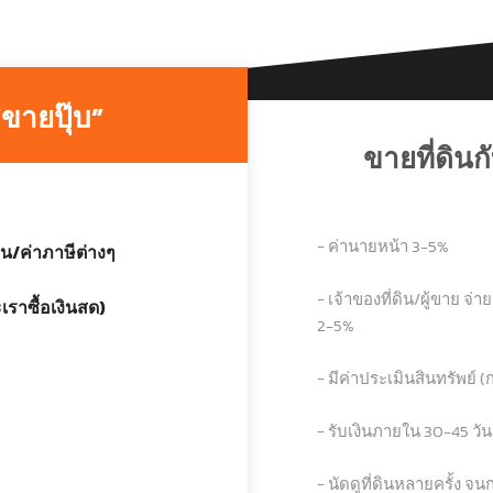
“ขายปุ๊บ”
ขายที่ดิน
− ค่านายหน้า 3-5%
น/ค่าภาษีต่างๆ
− เจ้าของที่ดิน/ผู้ขาย 
เราซื้อเงินสด)
2-5%
− มีค่าประเมินสินทรัพย์ (ก
− รับเงินภายใน 30-45 วั
− นัดดูที่ดินหลายครั้ง จน