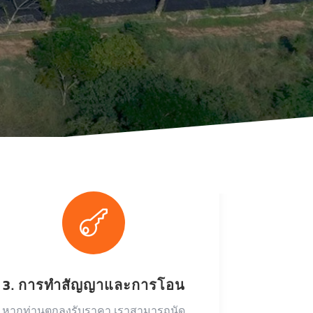

3. การทำสัญญาและการโอน
หากท่านตกลงรับราคา เราสามารถนัด