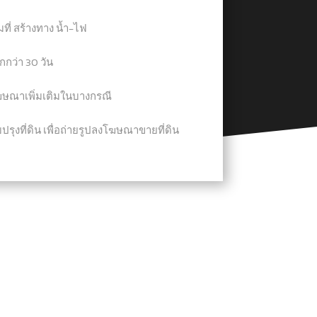
มที่ สร้างทาง น้ำ-ไฟ
กว่า 30 วัน
โฆษณาเพิ่มเติมในบางกรณี
ปรุงที่ดิน เพื่อถ่ายรูปลงโฆษณาขายที่ดิน