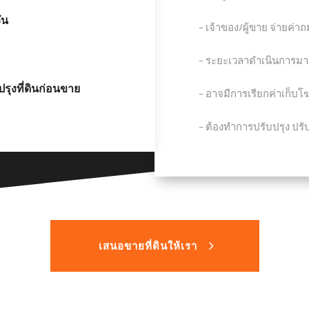
ัน
− เจ้าของ/ผู้ขาย จ่ายค่าถ
− ระยะเวลาดำเนินการมาก
รุงที่ดินก่อนขาย
− อาจมีการเรียกค่าเก็บ
− ต้องทำการปรับปรุง ปรับ
เสนอขายที่ดินให้เรา