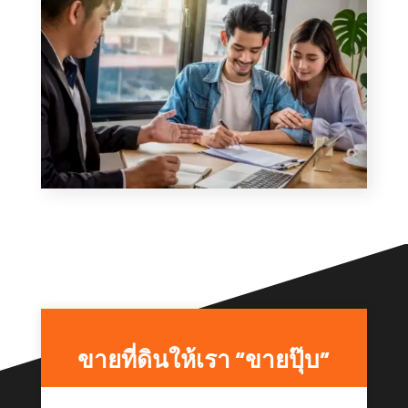
ขายที่ดินให้เรา “ขายปุ๊บ”