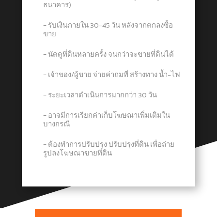
ธนาคาร)
− รับเงินภายใน 30-45 วัน หลังจากตกลงซื้อ
ขาย
− นัดดูที่ดินหลายครั้ง จนกว่าจะขายที่ดินได้
− เจ้าของ/ผู้ขาย จ่ายค่าถมที่ สร้างทาง น้ำ-ไฟ
− ระยะเวลาดำเนินการมากกว่า 30 วัน
− อาจมีการเรียกค่าเก็บโฆษณาเพิ่มเติมใน
บางกรณี
− ต้องทำการปรับปรุง ปรับปรุงที่ดิน เพื่อถ่าย
รูปลงโฆษณาขายที่ดิน