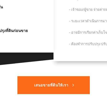
ัน
− เจ้าของ/ผู้ขาย จ่ายค่าถ
− ระยะเวลาดำเนินการมาก
รุงที่ดินก่อนขาย
− อาจมีการเรียกค่าเก็บ
− ต้องทำการปรับปรุง ปรับ
เสนอขายที่ดินให้เรา