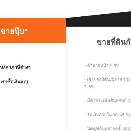
“ขายปุ๊บ”
ขายที่ดิน
− ค่านายหน้า 3-5%
น/ค่าภาษีต่างๆ
− เจ้าของที่ดิน/ผู้ขาย 
เราซื้อเงินสด)
2-5%
− มีค่าประเมินสินทรัพย์ (ก
− รับเงินภายใน 30-45 วั
− นัดดูที่ดินหลายครั้ง จน