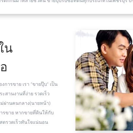
มรดกกันมาหลายชั่วคน ขายปุ๊บรับซื้อที่ดินทุกประเภทในเพชรบุรี ป
นใน
้อ
้องการขาย เรา “ขายปุ๊บ” เป็น
ประสานงานที่ง่าย รวดเร็ว
ไม่ผ่านคนกลาง(นายหน้า)
ารขาย หากขายที่ดินให้กับ
ินสดรวดเร็วทันใจแน่นอน