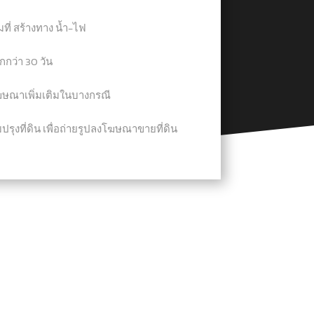
มที่ สร้างทาง น้ำ-ไฟ
กว่า 30 วัน
โฆษณาเพิ่มเติมในบางกรณี
ปรุงที่ดิน เพื่อถ่ายรูปลงโฆษณาขายที่ดิน