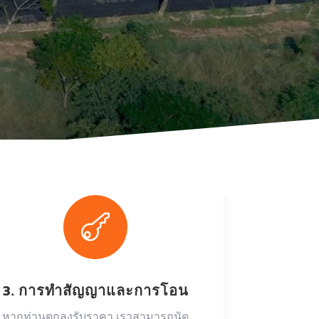

3. การทำสัญญาและการโอน
หากท่านตกลงรับราคา เราสามารถนัด