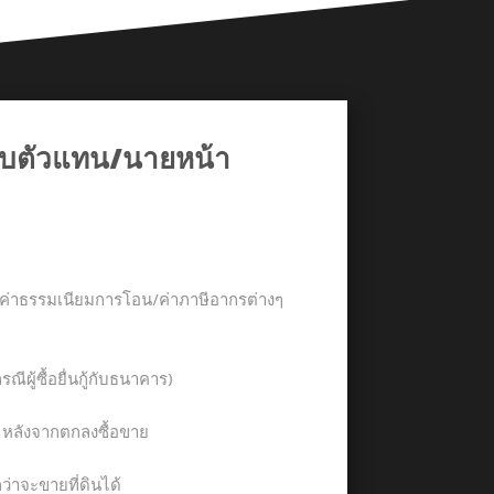
กับตัวแทน/นายหน้า
จ่ายค่าธรรมเนียมการโอน/ค่าภาษีอากรต่างๆ
รณีผู้ซื้อยื่นกู้กับธนาคาร)
น หลังจากตกลงซื้อขาย
กว่าจะขายที่ดินได้