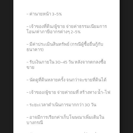
− ค่านายหน้า 3-5%
− เจ้าของที่ดิน/ผู้ขาย จ่ายค่าธรรมเนียมการ
โอน/ค่าภาษีอากรต่างๆ 2-5%
− มีค่าประเมินสินทรัพย์ (กรณีผู้ซื้อยื่นกู้กับ
ธนาคาร)
− รับเงินภายใน 30-45 วัน หลังจากตกลงซื้อ
ขาย
− นัดดูที่ดินหลายครั้ง จนกว่าจะขายที่ดินได้
− เจ้าของ/ผู้ขาย จ่ายค่าถมที่ สร้างทาง น้ำ-ไฟ
− ระยะเวลาดำเนินการมากกว่า 30 วัน
− อาจมีการเรียกค่าเก็บโฆษณาเพิ่มเติมใน
บางกรณี