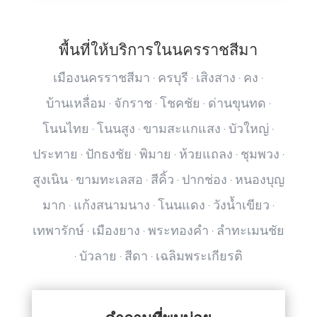
พื้นที่ให้บริการในนครราชสีมา
เมืองนครราชสีมา · ครบุรี · เสิงสาง · คง ·
บ้านเหลื่อม · จักราช · โชคชัย · ด่านขุนทด ·
โนนไทย · โนนสูง · ขามสะแกแสง · บัวใหญ่ ·
ประทาย · ปักธงชัย · พิมาย · ห้วยแถลง · ชุมพวง ·
สูงเนิน · ขามทะเลสอ · สีคิ้ว · ปากช่อง · หนองบุญ
มาก · แก้งสนามนาง · โนนแดง · วังน้ำเขียว ·
เทพารักษ์ · เมืองยาง · พระทองคำ · ลำทะเมนชัย
· บัวลาย · สีดา · เฉลิมพระเกียรติ