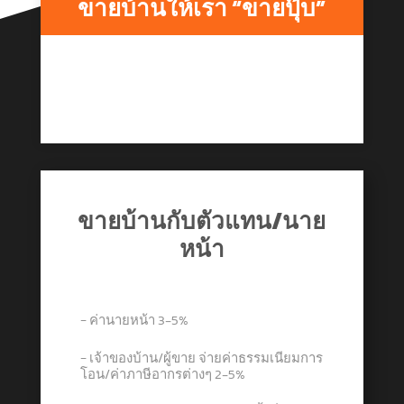
ขายบ้านให้เรา “ขายปุ๊บ”
ขายบ้านกับตัวแทน/นาย
หน้า
− ค่านายหน้า 3-5%
− เจ้าของบ้าน/ผู้ขาย จ่ายค่าธรรมเนียมการ
โอน/ค่าภาษีอากรต่างๆ 2-5%