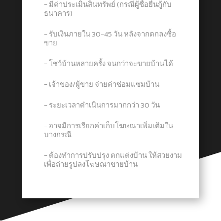
− มีค่าประเมินสินทรัพย์ (กรณีผู้ซื้อยื่นกู้กับ
ธนาคาร)
− รับเงินภายใน 30-45 วัน หลังจากตกลงซื้อ
ขาย
− โชว์บ้านหลายครั้ง จนกว่าจะขายบ้านได้
− เจ้าของ/ผู้ขาย จ่ายค่าซ่อมแซมบ้าน
− ระยะเวลาดำเนินการมากกว่า 30 วัน
− อาจมีการเรียกค่าเก็บโฆษณาเพิ่มเติมใน
บางกรณี
− ต้องทำการปรับปรุง ตกแต่งบ้าน ให้สวยงาม
เพื่อถ่ายรูปลงโฆษณาขายบ้าน