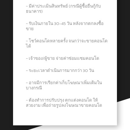
− มีค่าประเมินสินทรัพย์ (กรณีผู้ซื้อยื่นกู้กับ
ธนาคาร)
− รับเงินภายใน 30-45 วัน หลังจากตกลงซื้อ
ขาย
− โชว์คอนโดหลายครั้ง จนกว่าจะขายคอนโด
ได้
− เจ้าของ/ผู้ขาย จ่ายค่าซ่อมแซมคอนโด
− ระยะเวลาดำเนินการมากกว่า 30 วัน
− อาจมีการเรียกค่าเก็บโฆษณาเพิ่มเติมใน
บางกรณี
− ต้องทำการปรับปรุง ตกแต่งคอนโด ให้
สวยงาม เพื่อถ่ายรูปลงโฆษณาขายคอนโด