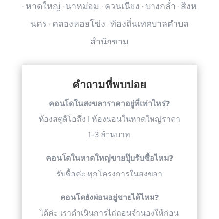
· หาดใหญ่ · นาหม่อม · ควนเนียง · บางกล่ำ · สิงห
นคร · คลองหอยโข่ง · ท้องถิ่นเทศบาลตำบล
สำนักขาม
คำถามที่พบบ่อย
คอนโดในสงขลาราคาอยู่ที่เท่าไหร่?
ห้องสตูดิโอถึง 1 ห้องนอนในหาดใหญ่ราคา
1-3 ล้านบาท
คอนโดในหาดใหญ่ขายปุ๊บรับซื้อไหม?
รับซื้อค่ะ ทุกโครงการในสงขลา
คอนโดยังผ่อนอยู่ขายได้ไหม?
ได้ค่ะ เราดำเนินการไถ่ถอนจำนองให้ก่อน