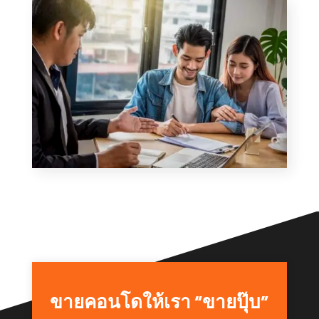
ขายคอนโดให้เรา “ขายปุ๊บ”