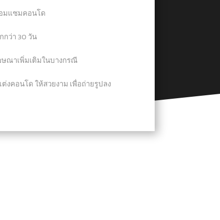
่าซ่อมแซมคอนโด
กว่า 30 วัน
โฆษณาเพิ่มเติมในบางกรณี
ต่งคอนโด ให้สวยงาม เพื่อถ่ายรูปลง