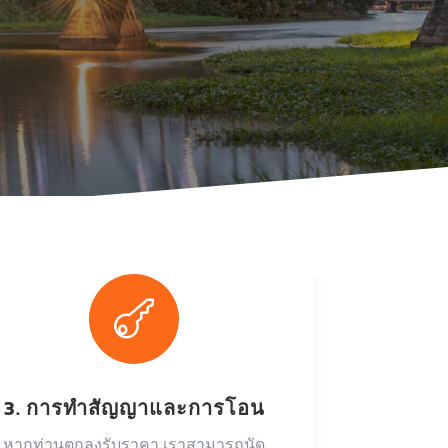

3. การทำสัญญาและการโอน
หากท่านตกลงรับราคา เราสามารถนัด