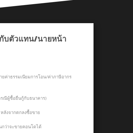
ับตัวแทน/นายหน้า
จ่ายค่าธรรมเนียมการโอน/ค่าภาษีอากร
รณีผู้ซื้อยื่นกู้กับธนาคาร)
น หลังจากตกลงซื้อขาย
จนกว่าจะขายคอนโดได้