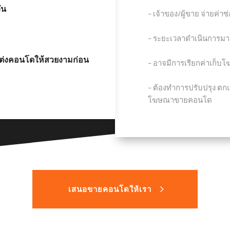
ัน
− เจ้าของ/ผู้ขาย จ่ายค
− ระยะเวลาดำเนินการมาก
แต่งคอนโดให้สวยงามก่อน
− อาจมีการเรียกค่าเก็บ
− ต้องทำการปรับปรุง ตกแ
โฆษณาขายคอนโด
เสนอขายคอนโดให้เรา