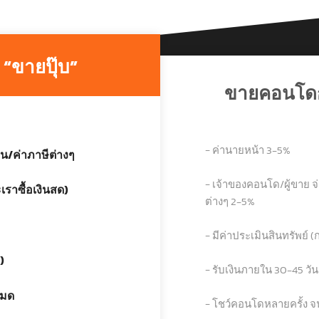
“ขายปุ๊บ”
ขายคอนโดก
− ค่านายหน้า 3-5%
น/ค่าภาษีต่างๆ
− เจ้าของคอนโด/ผู้ขาย 
เราซื้อเงินสด)
ต่างๆ 2-5%
− มีค่าประเมินสินทรัพย์ (ก
)
− รับเงินภายใน 30-45 วั
หมด
− โชว์คอนโดหลายครั้ง 